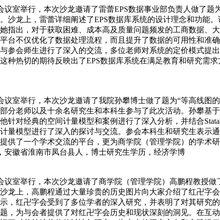
610会议室举行，本次沙龙邀请了雷蕾EPS数据事业部负责人做了
。沙龙上，雷蕾详细阐述了EPS数据库系统的设计理念和功能
她指出，对于获取困难、成本高及质量问题频发的工商数据、大
平台不仅优化了数据处理流程，而且提升了数据的可用性和准确
与参会师生进行了深入的交流，多位老师对系统的定价模式提出
这种热切的期待反映出了EPS数据库系统在满足教育和研究需
603会议室举行，本次沙龙邀请了我院孙攀博士做了题为“等高线
分老师以及十余名研究生和本科生参与了此次活动。孙攀基于Or
针对经典的空间计量模型和案例进行了深入分析，并结合Stat
计量模型进行了深入的探讨与交流。参会本科生和研究生表示通
提供了一个学术交流的平台，更为商学院（管理学院）的学术研
 Sun，安徽省淮南市凤台县人，博士研究生学历，经济学博
603会议室举行，本次沙龙邀请了商学院（管理学院）高鹏程教授
沙龙上，高鹏程通过大量珍贵的历史图片向大家介绍了红卍字会
示，红卍字会受到了多位学者的深入研究，并表明了对其研究的
题，为与会者提供了对红卍字会历史和现状深刻的洞见。在互动