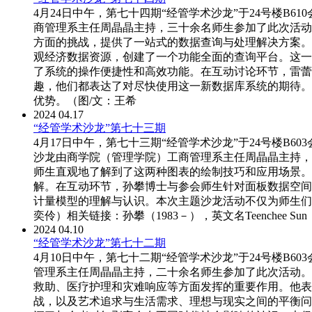
4月24日中午，第七十四期“经管学术沙龙”于24号楼B
商管理系主任周晶晶主持，三十余名师生参加了此次活动
方面的挑战，提供了一站式的数据查询与处理解决方案。
观经济数据资源，创建了一个功能全面的查询平台。这一
了系统的操作便捷性和高效功能。在互动讨论环节，雷蕾
趣，他们都表达了对尽快使用这一新数据库系统的期待。
优势。（图/文：王希
2024
04.17
“经管学术沙龙”第七十三期
4月17日中午，第七十三期“经管学术沙龙”于24号楼B
沙龙由商学院（管理学院）工商管理系主任周晶晶主持，部
师生直观地了解到了这两种图表的绘制技巧和应用场景。他
解。在互动环节，孙攀博士与参会师生针对面板数据空间
计量模型的理解与认识。本次主题沙龙活动不仅为师生们
奕伶）相关链接：孙攀（1983－），英文名Teenchee
2024
04.10
“经管学术沙龙”第七十二期
4月10日中午，第七十二期“经管学术沙龙”于24号楼B
管理系主任周晶晶主持，二十余名师生参加了此次活动。
救助、医疗护理和灾难响应等方面发挥的重要作用。他表
战，以及艺术追求与生活需求、理想与现实之间的平衡问