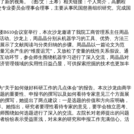
了新的视角。（图/文：王希）相关链接：个人简介，高鹏程
善史专业委员会理事会理事，主要从事民国慈善组织研究。完成国
楼B610会议室举行，本次沙龙邀请了我院工商管理系主任周晶
次活动。沙龙上，周晶晶分别从机器学习的工具、优势、方法三
展示了文献阅读与分类归纳的步骤。周晶晶以一篇论文为范
量冗余产生的“维度诅咒”，又放松了变量的线性关系假设。通
在互动环节，参会师生围绕机器学习进行了深入交流，周晶晶对
济管理领域的实用性日益凸显，可供探索挖掘的技术也更加丰
题为“关于如何做好科研工作的几点体会”的报告。本次沙龙由商学
题的重要性、申报书的撰写以及如何看待专家意见三个方面展
的撰写，她提出了两点建议：一是选题的价值和方向应明确，
率。她指出，研究者要理性看待专家的意见，要学会独立思考、
师围绕如何选题进行了深入的交流。左院长对老师提出的问题
者纷纷表示受益匪浅，对未来的研究和申报工作充满信心。活