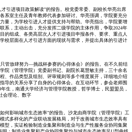
4年人才引进项目政策解读”的报告。校党委常委、副校长华亮出席
各系室主任及青年教师代表参加研讨。华亮强调，学院要充分
力量，为学校引进人才提供支持与帮助。华亮指出，学院要增
系，主动出击，充分发挥二级学院的主体作用，争取2024年
目的组成、各类高层次人才引进项目申报条件、要求、重点人
及学校层面在人才引进方面的现状与需求，并提出具体的引进计
为《只管放肆努力––挑战杯参赛的心得体会》的报告。在不久前结
学院（管理学院）党委副书记、副院长葛慧敏主持，三十余名
程、作品类型及组别、评审规则等多个维度展开，详细地介绍
指导的关系分享了自身的心得体会。在互动环节，参会老师围
79年生，南通大学经济与管理学院教授，哲学博士，民盟盟员，
社会理论、数字
聚集如何影响城市生态效率”的报告。沙龙由商学院（管理学院）工
模式多样化的产业联动发展格局，对于改善城市生态效率具有
模型，实证检验制造业集聚和制造业与生产性服务业协同集聚
表明：制造业集聚和产业协同集聚均与城市生态效率呈U型曲线