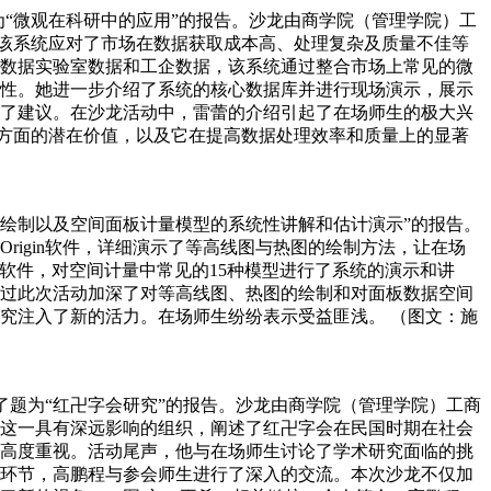
题为“微观在科研中的应用”的报告。沙龙由商学院（管理学院）工
。该系统应对了市场在数据获取成本高、处理复杂及质量不佳等
数据实验室数据和工企数据，该系统通过整合市场上常见的微
性。她进一步介绍了系统的核心数据库并进行现场演示，展示
了建议。在沙龙活动中，雷蕾的介绍引起了在场师生的极大兴
求方面的潜在价值，以及它在提高数据处理效率和质量上的显著
图的绘制以及空间面板计量模型的系统性讲解和估计演示”的报告。
igin软件，详细演示了等高线图与热图的绘制方法，让在场
a软件，对空间计量中常见的15种模型进行了系统的演示和讲
过此次活动加深了对等高线图、热图的绘制和对面板数据空间
究注入了新的活力。在场师生纷纷表示受益匪浅。 （图文：施
做了题为“红卍字会研究”的报告。沙龙由商学院（管理学院）工商
这一具有深远影响的组织，阐述了红卍字会在民国时期在社会
高度重视。活动尾声，他与在场师生讨论了学术研究面临的挑
环节，高鹏程与参会师生进行了深入的交流。本次沙龙不仅加