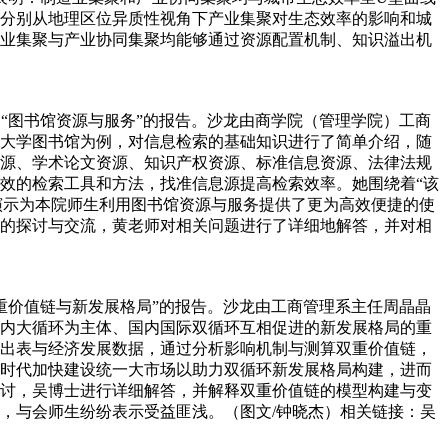
分别从地理区位异质性视角下产业集聚对生态效率的影响和城
业集聚与产业协同集聚均能够通过资源配置机制、知识溢出机
题为“图书馆资源与服务”的报告。沙龙由商学院（管理学院）工商
大学图书馆为例，对信息检索的基础知识进行了简单介绍，随
源、学术论文资源、知识产权资源、标准信息资源、法律法规
效的检索工具和方法，找准信息源提高检索效率。她围绕着“该
和演示为本院师生利用图书馆资源与服务提供了更为高效便捷的使
的探讨与交流，黄老师对相关问题进行了详细地解答，并对相
、双重价值链与新发展格局”的报告。沙龙由工商管理系主任周晶晶
内大循环为主体、国内国际双循环互相促进的新发展格局的重
出表与经济发展数据，通过分析影响机制与测算双重价值链，
时代加快建设统一大市场以助力双循环新发展格局构建，进而
讨，吴博士进行详细解答，并解释双重价值链的模型构建与变
，与会师生纷纷表示受益匪浅。（图文/钟晓杰）相关链接：吴