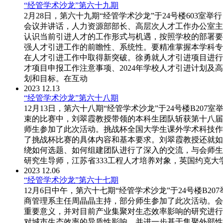
“经管学术沙龙”第六十九期
2月28日，第六十九期“经管学术沙龙”于24号楼603
会议并讲话，人力资源部部长、高层次人才工作办公室主
认识当前引进人才的工作形式与机遇，按照学校的部署要
强人才引进工作的前瞻性、系统性。要精准掌握本学科专
在人才引进工作中取得新突破。徐勇就人才引进项目进行
才项目申报工作注意事项、2024年学校人才引进计划
划和目标。在互动
2023
12.13
“经管学术沙龙”第六十八期
12月13日，第六十八期“经管学术沙龙”于24号楼B2
束的比赛中，刘翠霞教授带领的本科生团队斩获第十八届
师生参加了此次活动。挑战杯全国大学生课外学术科技作
了挑战杯比赛的具体内容和基本要求。刘翠霞教授还就如
绕如何选题、如何组建团队进行了深入的交流，与会师生
研究生导师，江苏省333工程人才培养对象，英国约克大
2023
12.06
“经管学术沙龙”第六十七期
12月6日中午，第六十七期“经管学术沙龙”于24号楼B
商管理系主任周晶晶主持，部分师生参加了此次活动。会
重要意义，并对目前产业集聚对生态效率影响的研究进行
对城市生态效率的异质性影响，并进一步基于集聚外部性