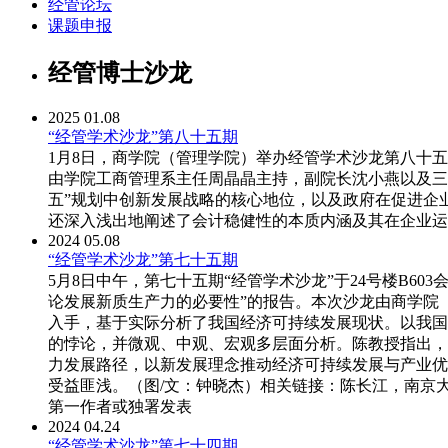
经管论坛
课题申报
经管博士沙龙
2025
01.08
“经管学术沙龙”第八十五期
1月8日，商学院（管理学院）举办经管学术沙龙第八十
由学院工商管理系主任周晶晶主持，副院长沈小燕以及三
五”规划中创新发展战略的核心地位，以及政府在促进企
还深入浅出地阐述了会计稳健性的本质内涵及其在企业运
2024
05.08
“经管学术沙龙”第七十五期
5月8日中午，第七十五期“经管学术沙龙”于24号楼B6
论发展新质生产力的必要性”的报告。本次沙龙由商学院
入手，基于实际分析了我国经济可持续发展现状。以我国
的悖论，并微观、中观、宏观多层面分析。陈教授指出，
力发展路径，以新发展理念推动经济可持续发展与产业优
受益匪浅。（图/文：钟晓杰）相关链接：陈长江，南京
第一作者或独署发表
2024
04.24
“经管学术沙龙”第七十四期