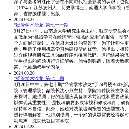
深了与会者对红卍字会在不同时代社会影响的认识，也促
（1974-）江苏扬州人，历史学博士，南通大学商学
家，省部级课题，出版
2024
03.27
“经管学术沙龙”第七十一期
3月27日中午，由南通大学研究生会主办，我院研究生会
晶做题为“机器学习在经济管理领域的应用”的报告，研
个方面展开探讨。在信息大爆炸的背景下，为了让师生更
例，明确了使用机器学习构建模型的优势。他指出，相较
过介绍现有研究工具Stata程序包撰写代码、运行结
学生提出的问题进行详细解答。他特别强调，随着大数据
富。他鼓励师生学习使
2024
03.20
“经管学术沙龙”第七十期
3月20日中午，第七十期“经管学术沙龙”于24号楼B6
院（管理学院）副院长沈小燕主持，学院特聘院长左学金
开探讨。她强调，好的选题应具备学术前沿性和重要政策
以体现其重要性;二是投稿前要多次审视和修改稿件，确
保持学术自信。此外，她还对决策咨询报告的选题技巧、
进行详细解答。他特别强调，一个好的课题需要经得起时
动尾声，沈院长就目前学院
2024
02.28