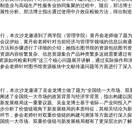
制造业与高端生产性服务业协同集聚的过程中。随后，郑洁博士
展性分析。郑洁博士指出通过使用中介效应检验方法，得出制造
04室举行，本次沙龙邀请到了商学院（管理学院）黄丹俞老师做了
会议伊始，黄丹俞老师针对当前经济与管理学领域的信息以南通
方法和步骤进行了详细的介绍；她指出图书馆的资源包括图书资
资源内容纷繁复杂、信息资源集合产品种类繁多这就需要通过有
信息资源如何检索利用”这三个核心问题展开讲解，通过实际操作
参会老师针对图书馆资源板块中文献传递问题等方面进行了深入
07室举行，本次沙龙邀请了吴金龙博士做了题为“全国统一大市场
阐述了全国统一大市场的政策背景与经济学背景，指出构建以国
新发展格局这一重要议题。吴金龙博士基于省际—产业间投入产
步分析了价值链视角下新发展格局的本质特征，其相关结论为新
环节，参会老师针对双重价值链的构建与测算等方面进行深入探
国统一大市场、双重价值链与新发展格局都有了更深层次的了解