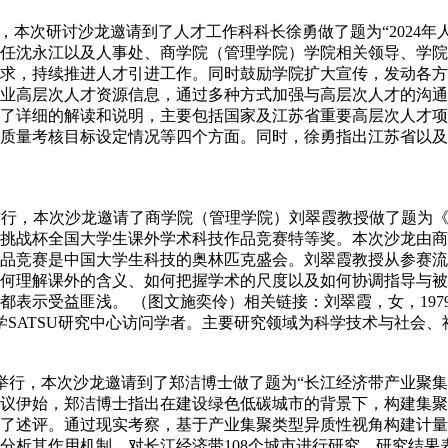
室举行，本次研讨沙龙邀请到了人才工作科科长徐勇做了题为“202
任沈永江以及人事处、商学院（管理学院）学院相关领导、学院
求，持续推进人才引进工作。同时鼓励学院扩大宣传，发动各方
业高层次人才资源信息，通过多种方式加强与高层次人才的沟通联
了详细的解读和说明，主要包括国家及江苏省重要高层次人才项
及高质量考核目标设定情况等四个方面。同时，徐勇指出江苏省以
07室举行，本次沙龙邀请了商学院（管理学院）刘翠霞教授做了题
挑战杯全国大学生课外学术科技作品竞赛特等奖。本次沙龙由商
品竞赛是中国大学生科技的奥林匹克盛会。刘翠霞教授从参赛流
何理解课外的含义、如何把握学术的尺度以及如何协调指导与被
都表示受益匪浅。 （图文施奕伶）相关链接：刘翠霞，女，19
学SATSU研究中心访问学者。主要研究领域为科学技术与社会、
207举行，本次沙龙邀请到了郑洁博士做了题为“长江经济带产业
议伊始，郑洁博士指出在建设绿色低碳城市的背景下，构建集聚
了述评。通过现实考察，基于产业集聚类型异质性视角构建计量
分析其作用机制，对长江经济带108个城市进行研究。研究结果