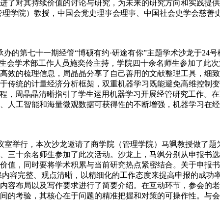
进了对其持续价值的讨论与研究，为未来的研究方向和实践提供
院（管理学院）教授，中国会党史理事会理事、中国社会史学会慈
承办的第七十一期经管“博硕有约·研途有你”主题学术沙龙于24号
究生会学术部工作人员施奕伶主持，学院四十余名师生参加了此
高效的梳理信息，周晶晶分享了自己善用的文献整理工具，细致
于传统的计量经济分析框架，双重机器学习既能避免高维控制变
果的流程，周晶晶清晰指引了学生运用机器学习开展经管研究工作。
、人工智能和海量微观数据可获得性的不断增强，机器学习在经
03会议室举行，本次沙龙邀请了商学院（管理学院）马飒教授做了
、三十余名师生参加了此次活动。沙龙上，马飒分别从申报书选
价值，同时要将学术积累与当前研究热点紧密结合。关于申报书
保内容完整、观点清晰，以精细化的工作态度来提高申报的成功
内容布局以及写作要求进行了简要介绍。在互动环节，参会的老
间的考验，其核心在于问题的精准把握和对策的可操作性。与会