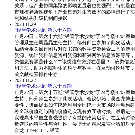
关系，但产业协同集聚的影响更显著也更强烈，特别是在
市规模异质性视角下产业集聚对生态效率的影响进行了拓
制和结构升级机制间接影
2023
11.29
“经管学术沙龙”第六十六期
11月29日，第六十六期“经管学术沙龙”于24号楼B2
管理系主任周晶晶主任主持，部分师生参加了此次活动。
后结合相关操作图片对图书馆的数字资源检索工具的使用
资源、统计资料信息资料资源和新兴网络信息资源等等，
类信息资源是什么？”“该类信息资源在哪里？”“该类
用方法，助力本院师生的科研与教学。在互动讨论环节，
关文献检索操作中存
2023
11.22
“经管学术沙龙”第六十五期
11月22日，第六十五期“经管学术沙龙”于24号楼B2
主持，部分师生参加了此次活动。会议伊始，吴金龙博士
要性，进而提出如何统筹利用全国统一大市场以推动构建
将全球价值链与国内价值链实现有效互动对接。最后进一
实现高水平自立自强提供了有益的政策启示。在互动讨论
量选取的科学性与合理性。吴博士的精彩发言让我们对全
金龙（1994-），经管